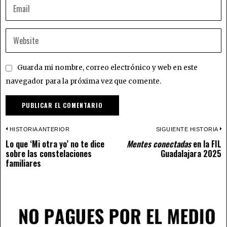
Guarda mi nombre, correo electrónico y web en este
navegador para la próxima vez que comente.
Navegación
HISTORIA ANTERIOR
SIGUIENTE HISTORIA
Lo que ‘Mi otra yo’ no te dice
Mentes conectadas
en la FIL
de
Previous
N
sobre las constelaciones
Guadalajara 2025
post:
p
familiares
entradas