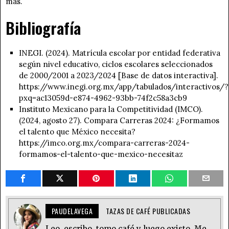
más.
Bibliografía
INEGI. (2024). Matrícula escolar por entidad federativa
según nivel educativo, ciclos escolares seleccionados
de 2000/2001 a 2023/2024 [Base de datos interactiva].
https://www.inegi.org.mx/app/tabulados/interactivos/?
pxq=ac13059d-e874-4962-93bb-74f2c58a3cb9
Instituto Mexicano para la Competitividad (IMCO).
(2024, agosto 27). Compara Carreras 2024: ¿Formamos
el talento que México necesita?
https://imco.org.mx/compara-carreras-2024-
formamos-el-talento-que-mexico-necesitaz
PAUDELAVEGA
TAZAS DE CAFÉ PUBLICADAS
Leo, escribo, tomo café y luego existo. Me